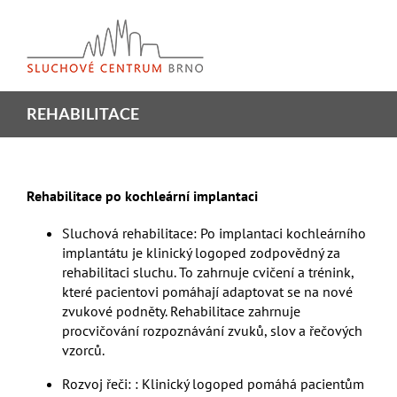
Skip
to
content
REHABILITACE
Rehabilitace po kochleární implantaci
Sluchová rehabilitace: Po implantaci kochleárního
implantátu je klinický logoped zodpovědný za
rehabilitaci sluchu. To zahrnuje cvičení a trénink,
které pacientovi pomáhají adaptovat se na nové
zvukové podněty. Rehabilitace zahrnuje
procvičování rozpoznávání zvuků, slov a řečových
vzorců.
Rozvoj řeči: : Klinický logoped pomáhá pacientům