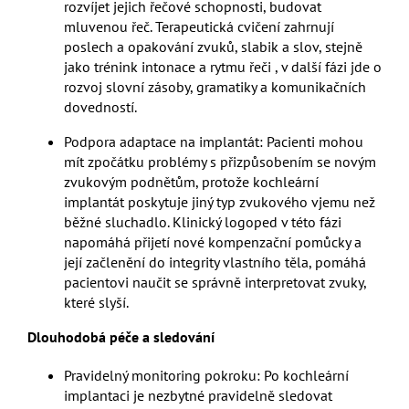
rozvíjet jejich řečové schopnosti, budovat
mluvenou řeč. Terapeutická cvičení zahrnují
poslech a opakování zvuků, slabik a slov, stejně
jako trénink intonace a rytmu řeči , v další fázi jde o
rozvoj slovní zásoby, gramatiky a komunikačních
dovedností.
Podpora adaptace na implantát: Pacienti mohou
mít zpočátku problémy s přizpůsobením se novým
zvukovým podnětům, protože kochleární
implantát poskytuje jiný typ zvukového vjemu než
běžné sluchadlo. Klinický logoped v této fázi
napomáhá přijetí nové kompenzační pomůcky a
její začlenění do integrity vlastního těla, pomáhá
pacientovi naučit se správně interpretovat zvuky,
které slyší.
Dlouhodobá péče a sledování
Pravidelný monitoring pokroku: Po kochleární
implantaci je nezbytné pravidelně sledovat