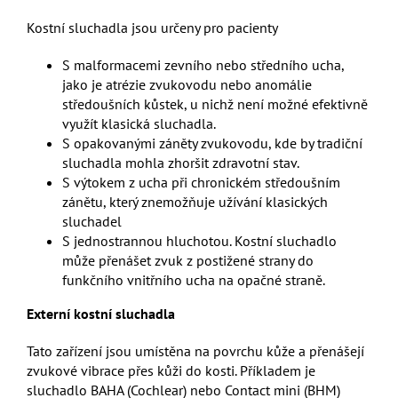
Kostní sluchadla jsou určeny pro pacienty
S malformacemi zevního nebo středního ucha,
jako je atrézie zvukovodu nebo anomálie
středoušních kůstek, u nichž není možné efektivně
využít klasická sluchadla.
S opakovanými záněty zvukovodu, kde by tradiční
sluchadla mohla zhoršit zdravotní stav.
S výtokem z ucha při chronickém středoušním
zánětu, který znemožňuje užívání klasických
sluchadel
S jednostrannou hluchotou. Kostní sluchadlo
může přenášet zvuk z postižené strany do
funkčního vnitřního ucha na opačné straně.
Externí kostní sluchadla
Tato zařízení jsou umístěna na povrchu kůže a přenášejí
zvukové vibrace přes kůži do kosti. Příkladem je
sluchadlo BAHA (Cochlear) nebo Contact mini (BHM)