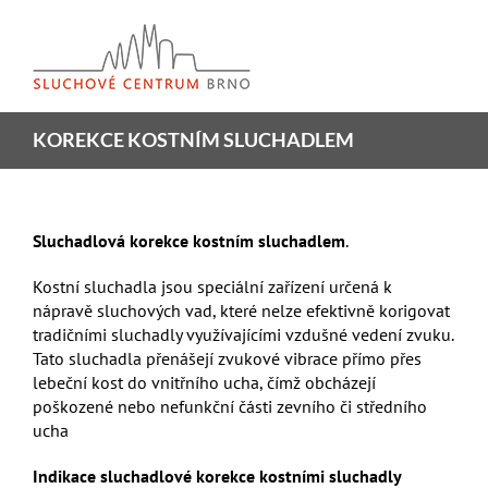
Skip
to
content
KOREKCE KOSTNÍM SLUCHADLEM
Sluchadlová korekce kostním sluchadlem
.
Kostní sluchadla jsou speciální zařízení určená k
nápravě sluchových vad, které nelze efektivně korigovat
tradičními sluchadly využívajícími vzdušné vedení zvuku.
Tato sluchadla přenášejí zvukové vibrace přímo přes
lebeční kost do vnitřního ucha, čímž obcházejí
poškozené nebo nefunkční části zevního či středního
ucha
Indikace sluchadlové korekce kostními sluchadly